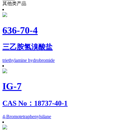
其他类产品
636-70-4
三乙胺氢溴酸盐
triethylamine hydrobromide
IG-7
CAS No：18737-40-1
4-Bromotetraphenylsilane