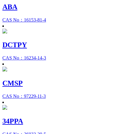
ABA
CAS No：16153-81-4
DCTPY
CAS No：16234-14-3
CMSP
CAS No：97229-11-3
34PPA